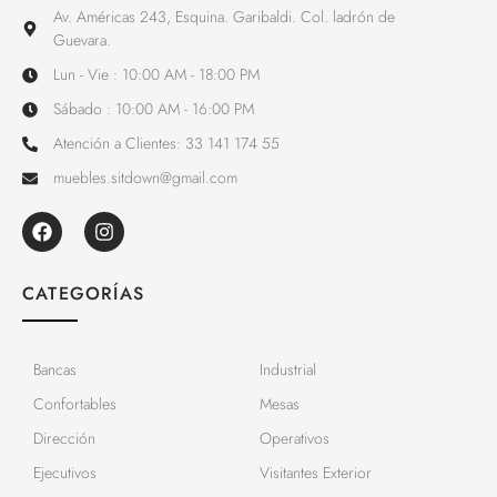
Av. Américas 243, Esquina. Garibaldi. Col. ladrón de
Guevara.
Lun - Vie : 10:00 AM - 18:00 PM
Sábado : 10:00 AM - 16:00 PM
Atención a Clientes: 33 141 174 55
muebles.sitdown@gmail.com
CATEGORÍAS
Bancas
Industrial
Confortables
Mesas
Dirección
Operativos
Ejecutivos
Visitantes Exterior