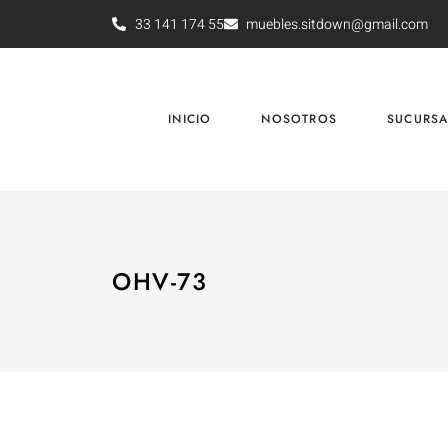
33 141 174 55
muebles.sitdown@gmail.com
INICIO
NOSOTROS
SUCURSA
OHV-73