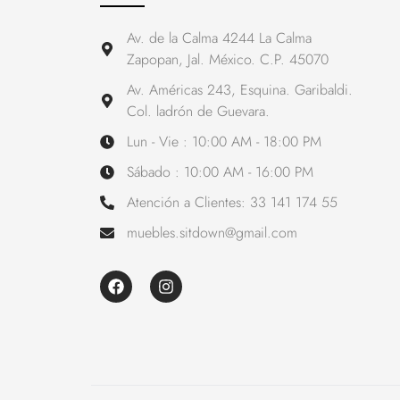
Av. de la Calma 4244 La Calma
Zapopan, Jal. México. C.P. 45070
Av. Américas 243, Esquina. Garibaldi.
Col. ladrón de Guevara.
Lun - Vie : 10:00 AM - 18:00 PM
Sábado : 10:00 AM - 16:00 PM
Atención a Clientes: 33 141 174 55
muebles.sitdown@gmail.com