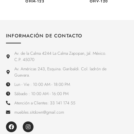
OHM-123
OHV-120
INFORMACIÓN DE CONTACTO
Av. de la Calma 4244 La Calma Zapopan, Jal. México.
C.P. 45070
Av. Américas 243, Esquina. Garibaldi. Col. ladrón de
Guevara.
Lun - Vie : 10:00 AM - 18:00 PM
Sábado : 10:00 AM - 16:00 PM
Atención a Clientes: 33 141 174 55
muebles.sitdown@gmail.com