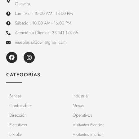
Guevara.
Lun - Vie : 10:00 AM - 18:00 PM
Sábado : 10:00 AM - 16:00 PM
Atención a Clientes: 33 141 174 55
muebles.sitdown@gmail.com
CATEGORÍAS
Bancas
Industrial
Confortables
Mesas
Dirección
Operativos
Ejecutivos
Visitantes Exterior
Escolar
Visitantes interior