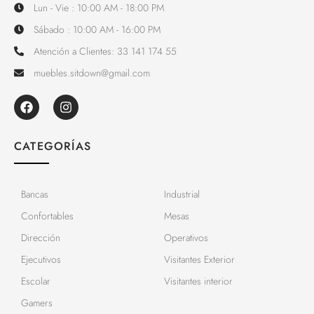
Lun - Vie : 10:00 AM - 18:00 PM
Sábado : 10:00 AM - 16:00 PM
Atención a Clientes: 33 141 174 55
muebles.sitdown@gmail.com
CATEGORÍAS
Bancas
Industrial
Confortables
Mesas
Dirección
Operativos
Ejecutivos
Visitantes Exterior
Escolar
Visitantes interior
Gamers