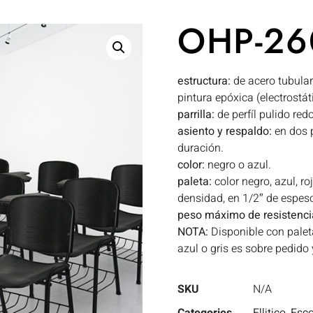
OHP-26
estructura:
de acero tubular
pintura epóxica (electrostáti
parrilla:
de perfíl pulido red
asiento y respaldo:
en dos p
duración.
color:
negro o azul.
paleta:
color negro, azul, ro
densidad, en 1/2″ de espes
peso máximo de resistenci
NOTA:
Disponible con paleta 
azul o gris es sobre pedido
SKU
N/A