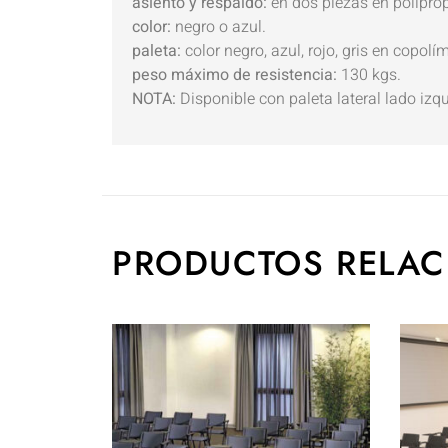
asiento y respaldo:
en dos piezas en poliprop
color:
negro o azul.
paleta:
color negro, azul, rojo, gris en copol
peso máximo de resistencia:
130 kgs.
NOTA:
Disponible con paleta lateral lado izqu
PRODUCTOS RELA