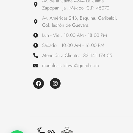
Av. de la Calma 4244 La Calma
Zapopan, Jal. México. C.P. 45070
Av. Américas 243, Esquina. Garibaldi.
Col. ladrón de Guevara.
Lun - Vie : 10:00 AM - 18:00 PM
Sábado : 10:00 AM - 16:00 PM
Atención a Clientes: 33 141 174 55
muebles.sitdown@gmail.com