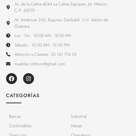
Av. de la Calma 4244 La Calma Zapopan, Jal. México.
C.P. 45070
Av. Américas 243, Esquina. Garibaldi. Col. ladrón de
Guevara.
Lun - Vie : 10:00 AM - 18:00 PM
Sábado : 10:00 AM - 16:00 PM
Atención a Clientes: 33 141 174 55
muebles.sitdown@gmail.com
CATEGORÍAS
Bancas
Industrial
Confortables
Mesas
Dirección
Operativos