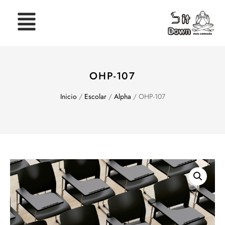
OHP-107
Inicio
/
Escolar
/
Alpha
/ OHP-107