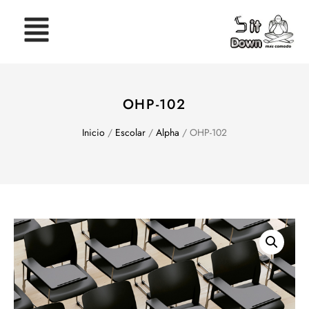
OHP-102
Inicio
/
Escolar
/
Alpha
/ OHP-102