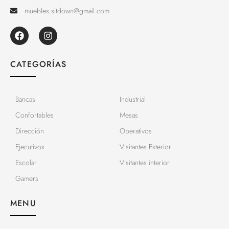
muebles.sitdown@gmail.com
CATEGORÍAS
Bancas
Industrial
Confortables
Mesas
Dirección
Operativos
Ejecutivos
Visitantes Exterior
Escolar
Visitantes interior
Gamers
MENU